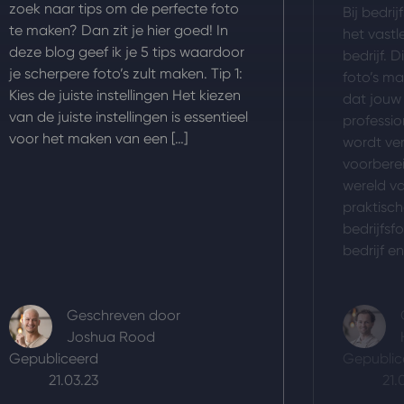
zoek naar tips om de perfecte foto
Bij bedri
te maken? Dan zit je hier goed! In
het vastl
deze blog geef ik je 5 tips waardoor
bedrijf. 
je scherpere foto’s zult maken. Tip 1:
foto’s m
Kies de juiste instellingen Het kiezen
dat jouw
van de juiste instellingen is essentieel
professio
voor het maken van een […]
wordt ve
voorbere
wereld va
praktisch
bedrijfsf
bedrijf en
Geschreven door
Joshua Rood
Gepubliceerd
Gepublic
21.03.23
21.