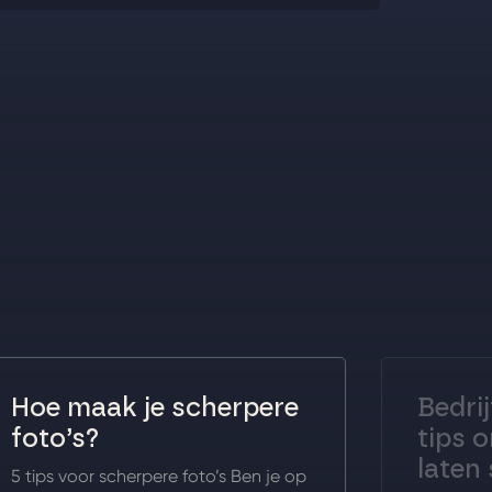
Hoe maak je scherpere
Bedrij
foto’s?
tips o
laten 
5 tips voor scherpere foto’s Ben je op