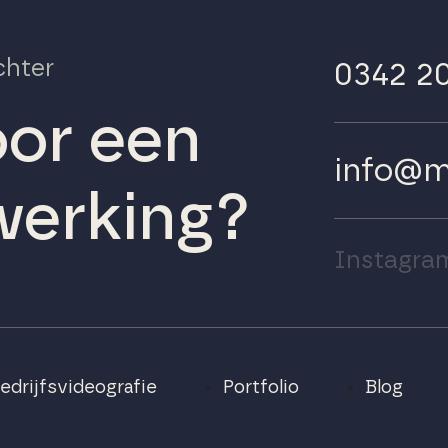
chter
0342 2
oor een
info@m
erking?
Instagra
edrijfsvideografie
Portfolio
Blog