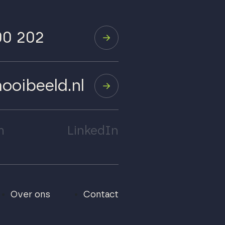
00 202
ooibeeld.nl
m
LinkedIn
Over ons
Contact