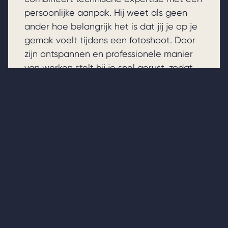
persoonlijke aanpak. Hij weet als geen
ander hoe belangrijk het is dat jij je op je
gemak voelt tijdens een fotoshoot. Door
zijn ontspannen en professionele manier
van werken stelt hij je snel gerust, zodat
jouw natuurlijke uitstraling in iedere foto
naar voren komt.
Joshua kijkt altijd naar wie jij bent en wat
je wilt bereiken met de beelden. Hij denkt
mee over alles, van locatie en belichting
tot kleding en poses. Zo ontstaat er een
serie foto’s die niet alleen professioneel
zijn, maar ook écht bij jou passen.
Bekijk ons portfolio