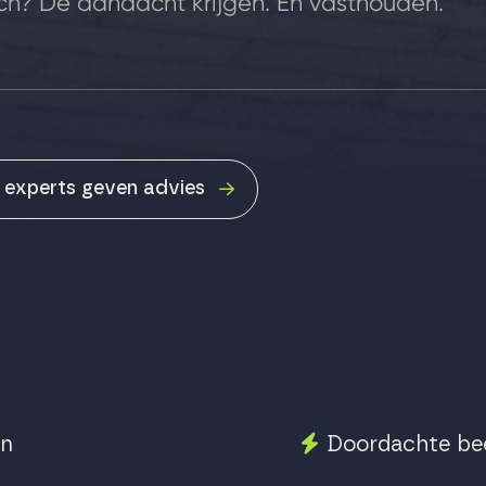
och? De aandacht krijgen. En vasthouden.
 experts geven advies
en
Doordachte bee