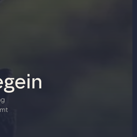
egein
ng
omt