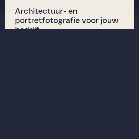
Architectuur- en
portretfotografie voor jouw
bedrijf
Bij MooiBeeld zijn we gespecialiseerd in
zowel
architectuur-
als
portretfotografie
.
We brengen dus even gemakkelijk de
sfeer van jullie bedrijf in beeld als dat we
professionele portretfoto’s van de
medewerkers maken. In beide gevallen
zorgen we ervoor dat deze er op hun
allerbest uitzien. Onze fotograaf Joshua
doet er alles aan om jouw bedrijf en
personeel zo goed mogelijk op de foto te
krijgen. Hiervoor gaat hij op voorhand