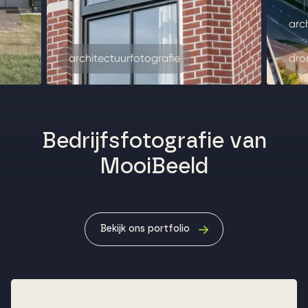
arc
architectuurfotografie
dro
Bedrijfsfotografie van
MooiBeeld
Bekijk ons portfolio